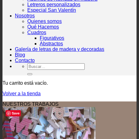
Letreros personalizados
Especial San Valentín
Nosotros
Quienes somos
Qué Hacemos
Cuadros
Figurativos
Abstractos
Galería de letras de madera y decoradas
Blog
Contacto
Buscar
por:
Tu carrito está vacío.
Volver a la tienda
NUESTROS TRABAJOS
Save