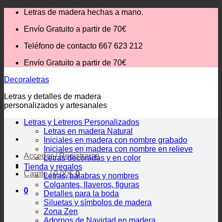
Saltar
Letras de madera hechas a mano.
al
Envío Gratuito
a partir de 70€
contenido
Teléfono de contacto 667 623 212
Envío Gratuito
a partir de 70€
Decoraletras
Letras y detalles de madera
personalizados y artesanales
Letras y Letreros Personalizados
Letras en madera Natural
Iniciales en madera con nombre grabado
Iniciales en madera con nombre en relieve
Acceder / Registrarse
Letras decoradas y en color
Tienda y regalos
Carrito /
0,00
€
0
Letras, palabras y nombres
Colgantes, llaveros, figuras
0
Detalles para la boda
Siluetas y símbolos de madera
Zona Zen
Adornos de Navidad en madera