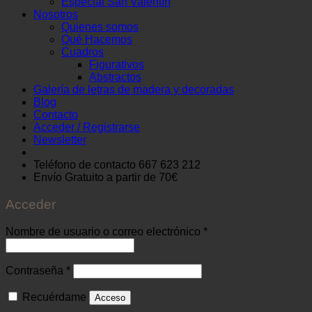
Especial San Valentín
Nosotros
Quienes somos
Qué Hacemos
Cuadros
Figurativos
Abstractos
Galería de letras de madera y decoradas
Blog
Contacto
Acceder / Registrarse
Newsletter
Teléfono de contacto 667 623 212
Envío Gratuito
a partir de 70€
Acceder
Obligatorio
Nombre de usuario o correo electrónico
*
Obligatorio
Contraseña
*
Recuérdame
Acceso