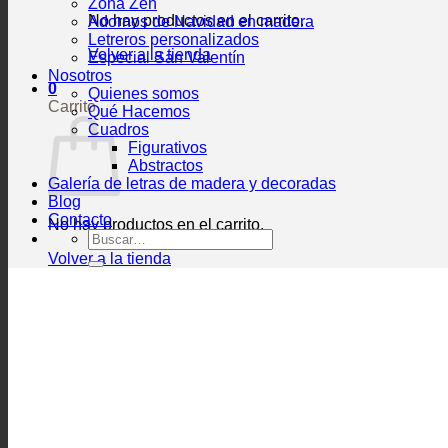
Zona Zen
No hay productos en el carrito.
Adornos de Navidad en madera
Letreros personalizados
Volver a la tienda
Especial San Valentín
Nosotros
0
Quienes somos
Carrito
Qué Hacemos
Cuadros
Figurativos
Abstractos
Galería de letras de madera y decoradas
Blog
Contacto
No hay productos en el carrito.
Buscar
por:
Volver a la tienda