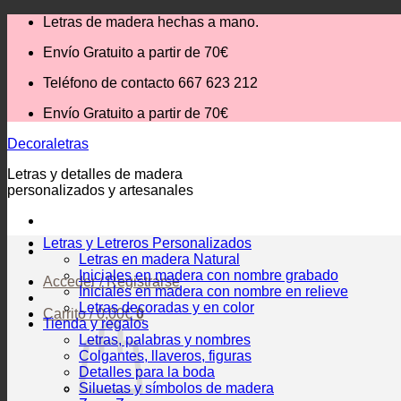
Saltar
Letras de madera hechas a mano.
al
Envío Gratuito
a partir de 70€
contenido
Teléfono de contacto 667 623 212
Envío Gratuito
a partir de 70€
Decoraletras
Letras y detalles de madera
personalizados y artesanales
Letras y Letreros Personalizados
Letras en madera Natural
Iniciales en madera con nombre grabado
Acceder / Registrarse
Iniciales en madera con nombre en relieve
Letras decoradas y en color
Carrito /
0,00
€
0
Tienda y regalos
Letras, palabras y nombres
Colgantes, llaveros, figuras
Detalles para la boda
Siluetas y símbolos de madera