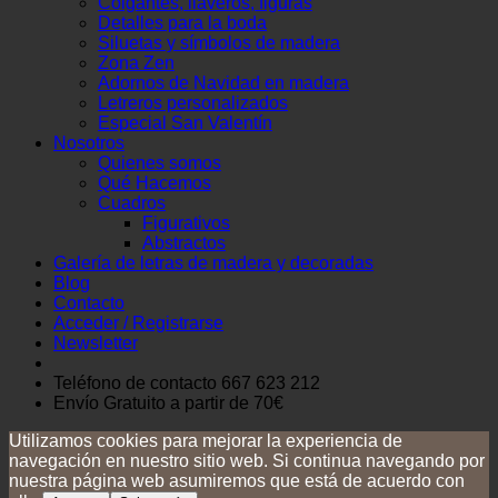
Colgantes, llaveros, figuras
Detalles para la boda
Siluetas y símbolos de madera
Zona Zen
Adornos de Navidad en madera
Letreros personalizados
Especial San Valentín
Nosotros
Quienes somos
Qué Hacemos
Cuadros
Figurativos
Abstractos
Galería de letras de madera y decoradas
Blog
Contacto
Acceder / Registrarse
Newsletter
Teléfono de contacto 667 623 212
Envío Gratuito
a partir de 70€
Utilizamos cookies para mejorar la experiencia de
navegación en nuestro sitio web. Si continua navegando por
nuestra página web asumiremos que está de acuerdo con