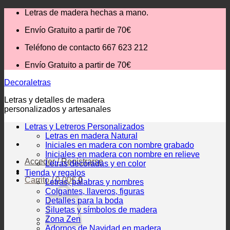
Saltar
Letras de madera hechas a mano.
al
Envío Gratuito
a partir de 70€
contenido
Teléfono de contacto 667 623 212
Envío Gratuito
a partir de 70€
Decoraletras
Letras y detalles de madera
personalizados y artesanales
Letras y Letreros Personalizados
Letras en madera Natural
Iniciales en madera con nombre grabado
Iniciales en madera con nombre en relieve
Acceder / Registrarse
Letras decoradas y en color
Tienda y regalos
Carrito /
0,00
€
0
Letras, palabras y nombres
Colgantes, llaveros, figuras
Detalles para la boda
Siluetas y símbolos de madera
Zona Zen
Adornos de Navidad en madera