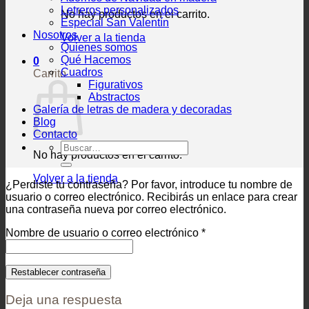
Letreros personalizados
No hay productos en el carrito.
Especial San Valentín
Nosotros
Volver a la tienda
Quienes somos
Qué Hacemos
0
Cuadros
Carrito
Figurativos
Abstractos
Galería de letras de madera y decoradas
Blog
Contacto
Buscar
No hay productos en el carrito.
por:
Volver a la tienda
¿Perdiste tu contraseña? Por favor, introduce tu nombre de
usuario o correo electrónico. Recibirás un enlace para crear
una contraseña nueva por correo electrónico.
Obligatorio
Nombre de usuario o correo electrónico
*
Restablecer contraseña
Deja una respuesta