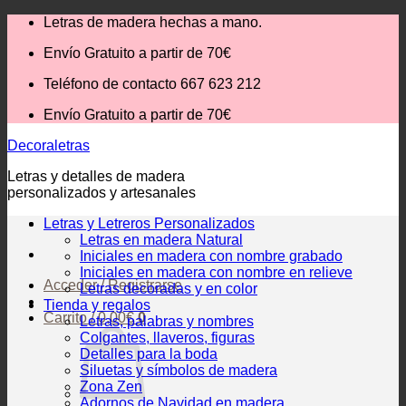
Saltar
Letras de madera hechas a mano.
al
Envío Gratuito
a partir de 70€
contenido
Teléfono de contacto 667 623 212
Envío Gratuito
a partir de 70€
Decoraletras
Letras y detalles de madera
personalizados y artesanales
Letras y Letreros Personalizados
Letras en madera Natural
Iniciales en madera con nombre grabado
Iniciales en madera con nombre en relieve
Acceder / Registrarse
Letras decoradas y en color
Tienda y regalos
Carrito /
0,00
€
0
Letras, palabras y nombres
Colgantes, llaveros, figuras
Detalles para la boda
Siluetas y símbolos de madera
Zona Zen
Adornos de Navidad en madera