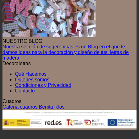
NUESTRO BLOG
Nuestra sección de sugerencias es un Blog en el que te
damos ideas para la decoración y diseño de tus letras de
madera.
Decoraletras
Qué Hacemos
Quienes somos
Condiciones y Privacidad
Contacto
Cuadros
Galería cuadros Benita Ríos