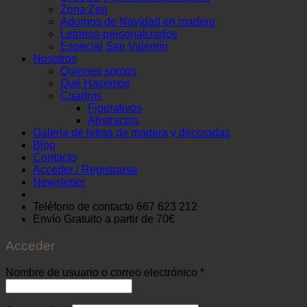
Zona Zen
Adornos de Navidad en madera
Letreros personalizados
Especial San Valentín
Nosotros
Quienes somos
Qué Hacemos
Cuadros
Figurativos
Abstractos
Galería de letras de madera y decoradas
Blog
Contacto
Acceder / Registrarse
Newsletter
Teléfono de contacto 667 623 212
Envío Gratuito
a partir de 70€
Acceder
Obligatorio
Nombre de usuario o correo electrónico
*