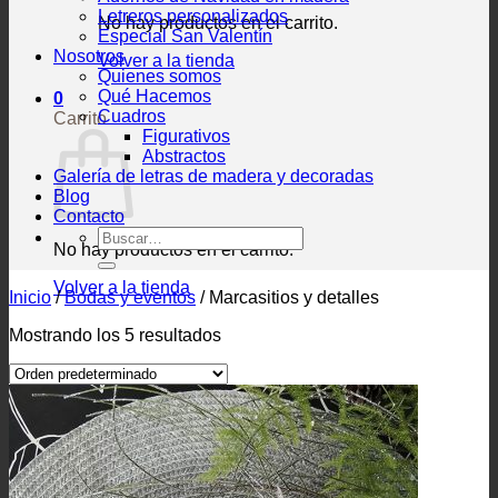
Letreros personalizados
No hay productos en el carrito.
Especial San Valentín
Nosotros
Volver a la tienda
Quienes somos
Qué Hacemos
0
Cuadros
Carrito
Figurativos
Abstractos
Galería de letras de madera y decoradas
Blog
Contacto
Buscar
No hay productos en el carrito.
por:
Volver a la tienda
Inicio
/
Bodas y eventos
/
Marcasitios y detalles
Mostrando los 5 resultados