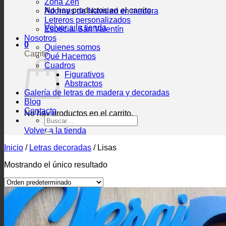
Zona Zen
No hay productos en el carrito.
Adornos de Navidad en madera
Letreros personalizados
Volver a la tienda
Especial San Valentín
Nosotros
0
Quienes somos
Carrito
Qué Hacemos
Cuadros
Figurativos
Abstractos
Galería de letras de madera y decoradas
Blog
Contacto
No hay productos en el carrito.
Buscar
por:
Volver a la tienda
Inicio
/
Letras decoradas
/
Lisas
Mostrando el único resultado