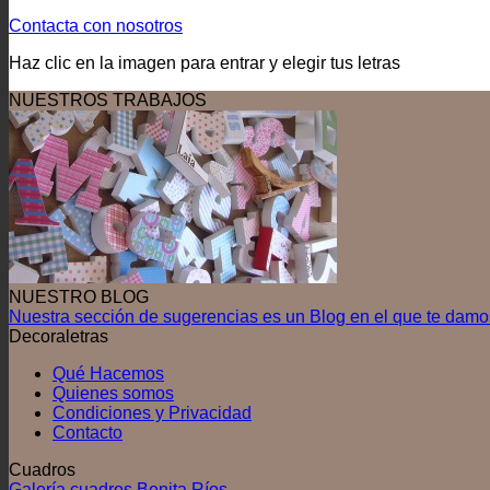
Contacta con nosotros
Haz clic en la imagen para entrar y elegir tus letras
NUESTROS TRABAJOS
NUESTRO BLOG
Nuestra sección de sugerencias es un Blog en el que te damos
Decoraletras
Qué Hacemos
Quienes somos
Condiciones y Privacidad
Contacto
Cuadros
Galería cuadros Benita Ríos