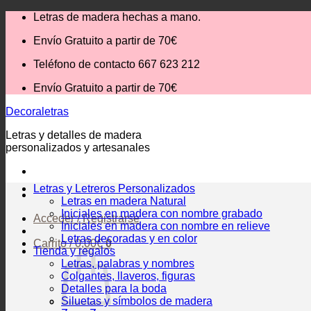
Saltar
Letras de madera hechas a mano.
al
Envío Gratuito
a partir de 70€
contenido
Teléfono de contacto 667 623 212
Envío Gratuito
a partir de 70€
Decoraletras
Letras y detalles de madera
personalizados y artesanales
Letras y Letreros Personalizados
Letras en madera Natural
Iniciales en madera con nombre grabado
Acceder / Registrarse
Iniciales en madera con nombre en relieve
Letras decoradas y en color
Carrito /
0,00
€
0
Tienda y regalos
Letras, palabras y nombres
Colgantes, llaveros, figuras
Detalles para la boda
Siluetas y símbolos de madera