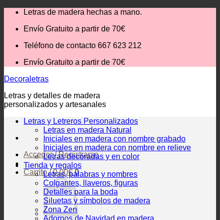
Saltar
Letras de madera hechas a mano.
al
Envío Gratuito
a partir de 70€
contenido
Teléfono de contacto 667 623 212
Envío Gratuito
a partir de 70€
Decoraletras
Letras y detalles de madera
personalizados y artesanales
Letras y Letreros Personalizados
Letras en madera Natural
Iniciales en madera con nombre grabado
Iniciales en madera con nombre en relieve
Acceder / Registrarse
Letras decoradas y en color
Tienda y regalos
Carrito /
0,00
€
0
Letras, palabras y nombres
Colgantes, llaveros, figuras
Detalles para la boda
Siluetas y símbolos de madera
Zona Zen
Adornos de Navidad en madera