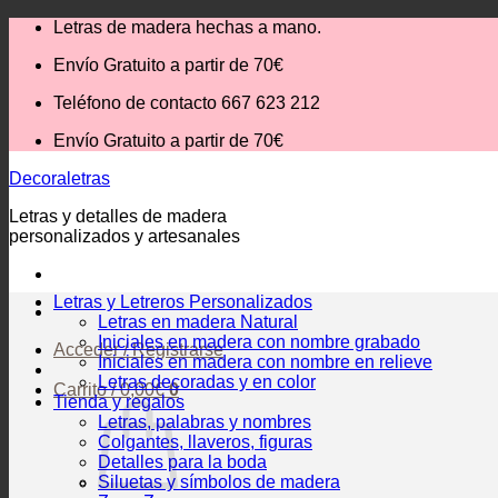
Saltar
Letras de madera hechas a mano.
al
Envío Gratuito
a partir de 70€
contenido
Teléfono de contacto 667 623 212
Envío Gratuito
a partir de 70€
Decoraletras
Letras y detalles de madera
personalizados y artesanales
Letras y Letreros Personalizados
Letras en madera Natural
Iniciales en madera con nombre grabado
Acceder / Registrarse
Iniciales en madera con nombre en relieve
Letras decoradas y en color
Carrito /
0,00
€
0
Tienda y regalos
Letras, palabras y nombres
Colgantes, llaveros, figuras
Detalles para la boda
Siluetas y símbolos de madera