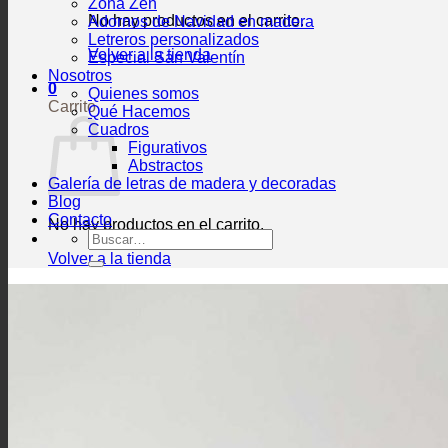
Zona Zen
No hay productos en el carrito.
Adornos de Navidad en madera
Letreros personalizados
Volver a la tienda
Especial San Valentín
Nosotros
0
Quienes somos
Carrito
Qué Hacemos
Cuadros
Figurativos
Abstractos
Galería de letras de madera y decoradas
Blog
Contacto
No hay productos en el carrito.
Buscar
por:
Volver a la tienda