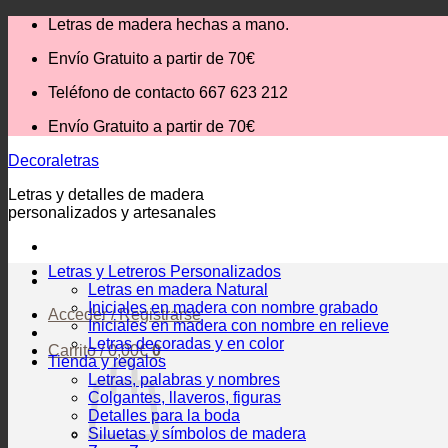
Saltar
Letras de madera hechas a mano.
al
Envío Gratuito
a partir de 70€
contenido
Teléfono de contacto 667 623 212
Envío Gratuito
a partir de 70€
Decoraletras
Letras y detalles de madera
personalizados y artesanales
Letras y Letreros Personalizados
Letras en madera Natural
Iniciales en madera con nombre grabado
Acceder / Registrarse
Iniciales en madera con nombre en relieve
Letras decoradas y en color
Carrito /
0,00
€
0
Tienda y regalos
Letras, palabras y nombres
Colgantes, llaveros, figuras
Detalles para la boda
Siluetas y símbolos de madera